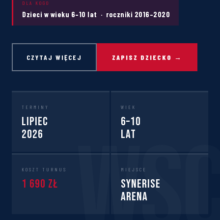
DLA KOGO
Dzieci w wieku 6–10 lat · roczniki 2016–2020
CZYTAJ WIĘCEJ
ZAPISZ DZIECKO →
TERMINY
WIEK
Lipiec
6–10
2026
lat
KOSZT TURNUS
MIEJSCE
1 690 zł
Synerise
Arena