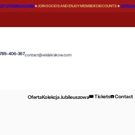
 OPENING HOURS
JOIN SOCIOS AND ENJOY MEMBER DISCOUNTS
OFFICIAL F
 789-406-367
contact@wislakrakow.com
🎟️ Tickets
☎️ Contact
Oferta
Kolekcja Jubileuszowa