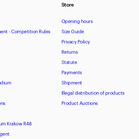
Store
Opening hours
nt - Competition Rules
Size Guide
Privacy Policy
Returns
Statute
Payments
tadium
Shipment
Illegal distribution of products
ons
Product Auctions
eum Krakow R48
Agent