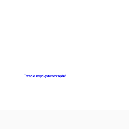
Trzecie zwycięstwo z rzędu!