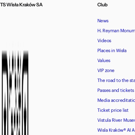
TS Wisła Kraków SA
Club
News
H. Reyman Monume
Videos
Places in Wisła
Values
VIP zone
The road to the s
Passes and tickets
Media accreditati
Ticket price list
Vistula River Mus
Wisla Kraków® AI 