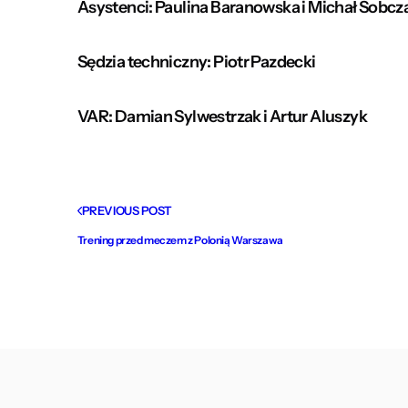
Asystenci: Paulina Baranowska i Michał Sobcz
Sędzia techniczny: Piotr Pazdecki
VAR: Damian Sylwestrzak i Artur Aluszyk
PREVIOUS POST
Trening przed meczem z Polonią Warszawa