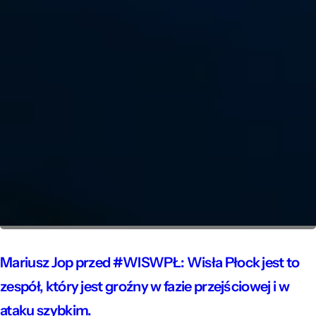
Mariusz Jop przed #WISWPŁ: Wisła Płock jest to
zespół, który jest groźny w fazie przejściowej i w
ataku szybkim.