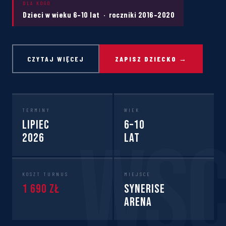
DLA KOGO
Dzieci w wieku 6–10 lat · roczniki 2016–2020
CZYTAJ WIĘCEJ
ZAPISZ DZIECKO →
TERMINY
WIEK
Lipiec
6–10
2026
lat
KOSZT TURNUS
MIEJSCE
1 690 zł
Synerise
Arena